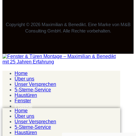
Copyright © 2026 Maximilian & Benedikt. Eine Marke von M&B
Consulting GmbH. Alle Rechte vorbehalten.
Home
Über uns
Unser Versprechen
5-Sterne-Service
Haustüren
Fenster
Projekte
Home
Über uns
Unser Versprechen
5-Sterne-Service
Haustüren